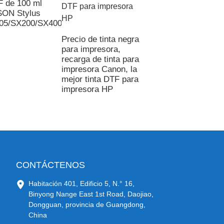
F de 100 ml
SON Stylus
05/SX200/SX400
Tinta y polvo DTF
alta calidad -
Precio de tinta negra
Recubrimiento de
para impresora,
sublimación de tin
recarga de tinta para
de 1000 ml - Ocin
impresora Canon, la
mejor tinta DTF para
impresora HP
CONTÁCTENOS
Habitación 401, Edificio 5, N.° 16,
Binyong Nange East 1st Road, Daojiao,
Dongguan, provincia de Guangdong,
China