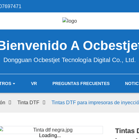
07697471
Bienvenido A Ocbestje
Dongguan Ocbestjet Tecnología Digital Co., Ltd.
TROS
VR
PREGUNTAS FRECUENTES
NOTIC
ión
Tinta DTF
Tintas DTF para impresoras de inyecció
Tintas 
Loading...
Loading...