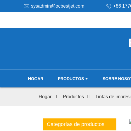
sysadmin@ocbestjet.com
+86 177
HOGAR
PRODUCTOS
SOBRE NOSO
Hogar
Productos
Tintas de impres
Categorías de productos
Loading...
Loading...