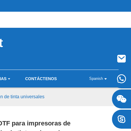
t
IAS
CONTÁCTENOS
Spanish
+8617707697471
n de tinta universales
+8617707697471
DTF para impresoras de
Loading...
Loading...
Loading..
Loading..