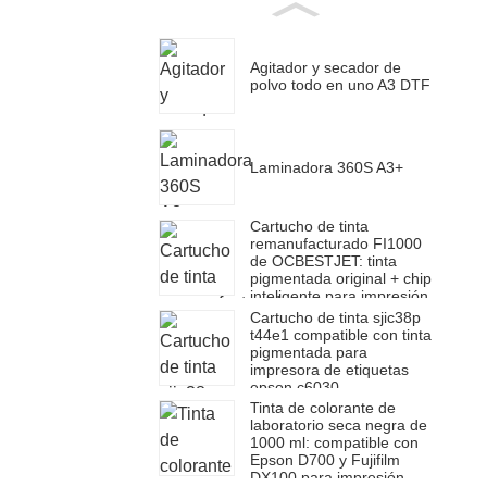
Agitador y secador de
polvo todo en uno A3 DTF
Laminadora 360S A3+
Cartucho de tinta
remanufacturado FI1000
de OCBESTJET: tinta
pigmentada original + chip
inteligente para impresión
profesional
Cartucho de tinta sjic38p
t44e1 compatible con tinta
pigmentada para
impresora de etiquetas
epson c6030
Tinta de colorante de
laboratorio seca negra de
1000 ml: compatible con
Epson D700 y Fujifilm
DX100 para impresión