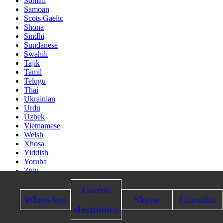
Somali
Samoan
Scots Gaelic
Shona
Sindhi
Sundanese
Swahili
Tajik
Tamil
Telugu
Thai
Ukrainian
Urdu
Uzbek
Vietnamese
Welsh
Xhosa
Yiddish
Yoruba
Zulu
Kinyarwanda
Correo
Tatar
Oriya
WhatsApp
Skype
Consulta
Turkmen
electrónico
Uyghur