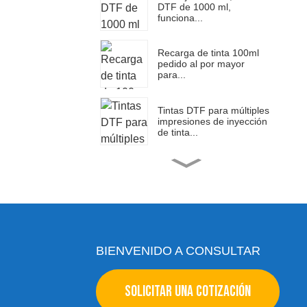
DTF de 1000 ml,
funciona...
Recarga de tinta 100ml
pedido al por mayor
para...
Tintas DTF para múltiples
impresiones de inyección
de tinta...
Impresora multifunción
plana A3 Ocinkjet...
Tinta DTF al por mayor
para Epson Et-8...
BIENVENIDO A CONSULTAR
Recarga de tinta de
SOLICITAR UNA COTIZACIÓN
transferencia de calor
para Eps...