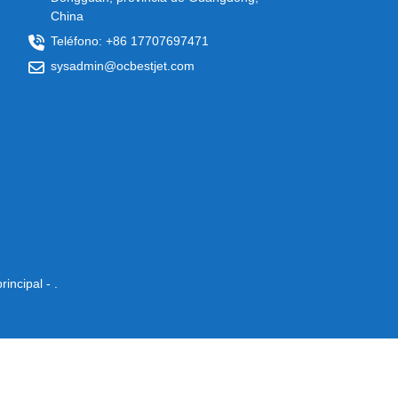
China
Teléfono: +86 17707697471
sysadmin@ocbestjet.com
rincipal
- .