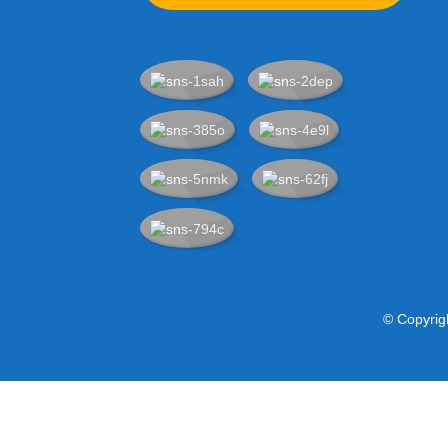
Cartuchos de tinta para
gran formato...
© Copyrig