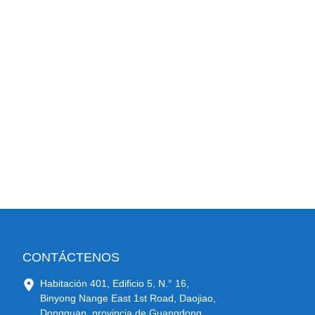
CONTÁCTENOS
Habitación 401, Edificio 5, N.° 16,
Binyong Nange East 1st Road, Daojiao,
Dongguan, provincia de Guangdong,