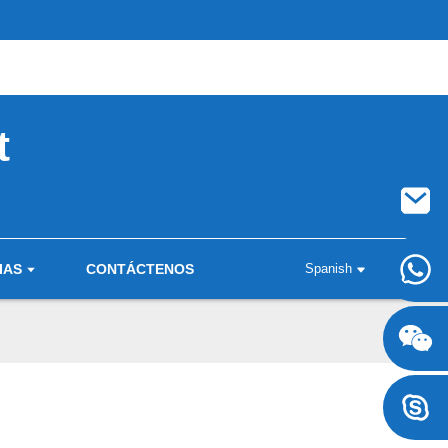
t
IAS
CONTÁCTENOS
Spanish
+8617707697471
+8617707697471