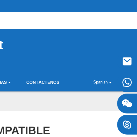
t
IAS
CONTÁCTENOS
Spanish
+8617707697471
+8617707697471
MPATIBLE