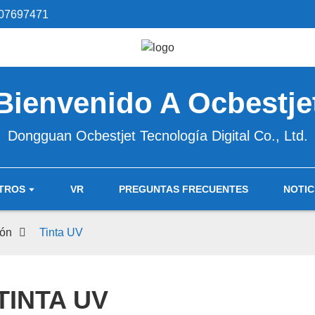
07697471
Bienvenido A Ocbestje
Dongguan Ocbestjet Tecnología Digital Co., Ltd.
TROS
VR
PREGUNTAS FRECUENTES
NOTIC
ión
Tinta UV
TINTA UV