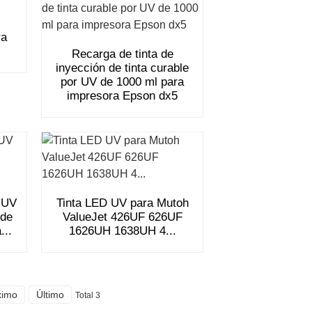
ra
Recarga de tinta de
inyección de tinta curable
por UV de 1000 ml para
impresora Epson dx5
o UV
Tinta LED UV para Mutoh
 de
ValueJet 426UF 626UF
...
1626UH 1638UH 4...
ximo
Último
Total 3