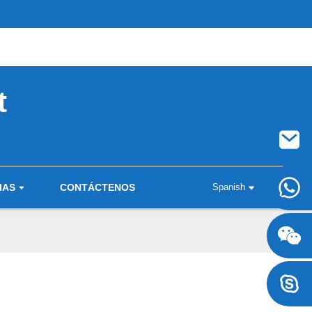
t
IAS
CONTÁCTENOS
Spanish
+8617707697471
+8617707697471