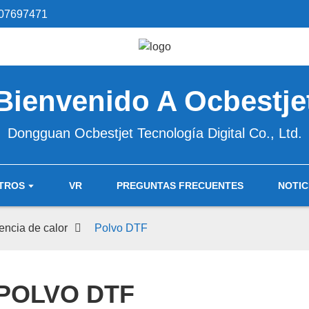
07697471
Bienvenido A Ocbestje
Dongguan Ocbestjet Tecnología Digital Co., Ltd.
TROS
VR
PREGUNTAS FRECUENTES
NOTIC
rencia de calor
Polvo DTF
POLVO DTF