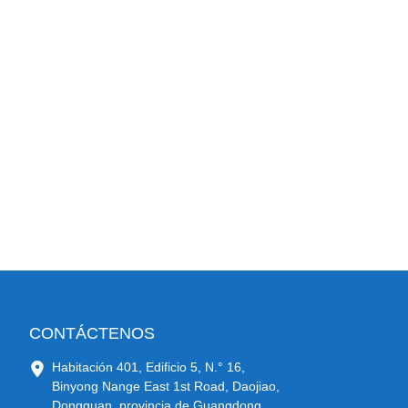
CONTÁCTENOS
Habitación 401, Edificio 5, N.° 16,
Binyong Nange East 1st Road, Daojiao,
Dongguan, provincia de Guangdong,