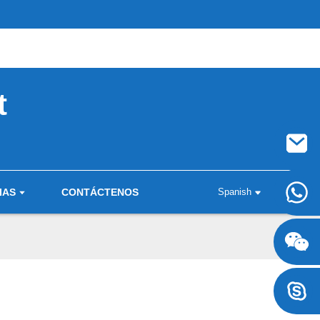
t
IAS
CONTÁCTENOS
Spanish
+8617707697471
+8617707697471