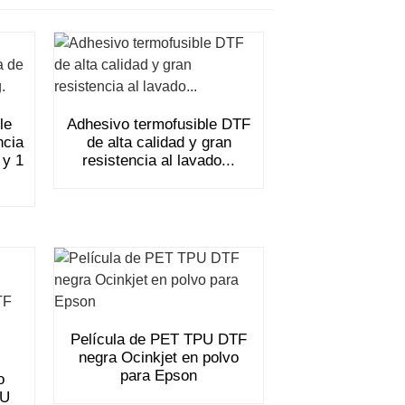
le
Adhesivo termofusible DTF
ncia
de alta calidad y gran
 y 1
resistencia al lavado...
Película de PET TPU DTF
negra Ocinkjet en polvo
para Epson
o
PU