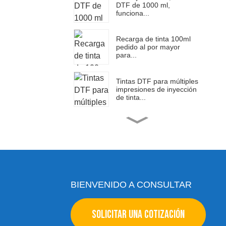
DTF de 1000 ml,
funciona...
Recarga de tinta 100ml
pedido al por mayor
para...
Tintas DTF para múltiples
impresiones de inyección
de tinta...
Impresora multifunción
plana A3 Ocinkjet...
Tinta DTF al por mayor
para Epson Et-8...
BIENVENIDO A CONSULTAR
Recarga de tinta de
SOLICITAR UNA COTIZACIÓN
transferencia de calor
para Eps...