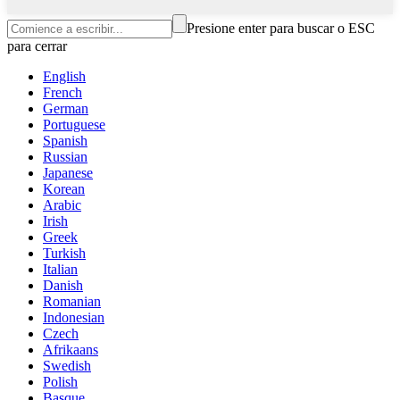
Presione enter para buscar o ESC
para cerrar
English
French
German
Portuguese
Spanish
Russian
Japanese
Korean
Arabic
Irish
Greek
Turkish
Italian
Danish
Romanian
Indonesian
Czech
Afrikaans
Swedish
Polish
Basque